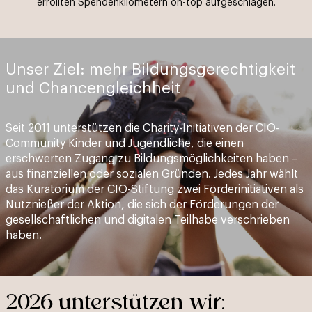
errollten Spendenkilometern on-top aufgeschlagen.
Unser Ziel: mehr Bildungsgerechtigkeit
und Chancengleichheit
Seit 2011 unterstützen die Charity-Initiativen der CIO-
Community Kinder und Jugendliche, die einen
erschwerten Zugang zu Bildungsmöglichkeiten haben –
aus finanziellen oder sozialen Gründen. Jedes Jahr wählt
das Kuratorium der CIO-Stiftung zwei Förderinitiativen als
Nutznießer der Aktion, die sich der Förderungen der
gesellschaftlichen und digitalen Teilhabe verschrieben
haben.
2026 unterstützen wir: