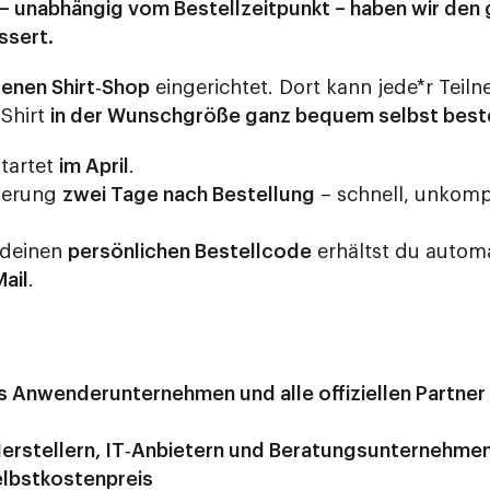
– unabhängig vom Bestellzeitpunkt – haben wir de
ssert.
genen Shirt‑Shop
eingerichtet. Dort kann jede*r Tei
 Shirt
in der Wunschgröße ganz bequem selbst best
startet
im April
.
eferung
zwei Tage nach Bestellung
– schnell, unkompl
deinen
persönlichen Bestellcode
erhältst du automa
ail
.
s Anwenderunternehmen und alle offiziellen Partner
‑Herstellern, IT‑Anbietern und Beratungsunternehme
elbstkostenpreis