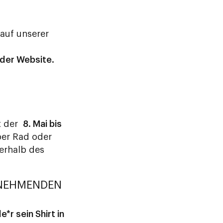
 auf unserer
 der Website.
t der
8. Mai bis
per Rad oder
nerhalb des
ILNEHMENDEN
e*r sein Shirt in