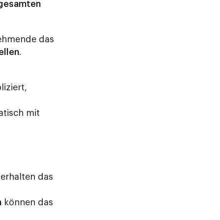
n gesamten
lnehmende das
ellen
.
iziert,
tisch mit
erhalten das
n
können das