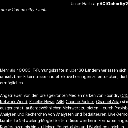
Unser Hashtag:
#CIOcharity
ramm & Communitiy Events
Mehr als 40.000 IT-Führungskräfte in über 30 Ländern verlassen sich
umsetzbare Erkenntnisse und effektive Lösungen zu entdecken, die
ermöglichen.
Angetrieben von den preisgekrönten Medienmarken von Foundry (
CI
Network World
,
Reseller News
,
ARN
,
ChannelPartner
,
Channel Asia
) si
ausgerichtet, außergewöhnlichen Mehrwert zu bieten – durch Praxisb
Analysen und Recherchen von Analysten und Redakteuren, Live-Demo
kuratierte Networking-Möglichkeiten. Diese werden in Formaten ange
Konferenzen bis hin zu kleinen Roundtables und Workshops reichen.