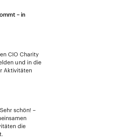
kommt – in
den CIO Charity
lden und in die
 Aktivitäten
Sehr schön! –
emeinsamen
itäten die
t.