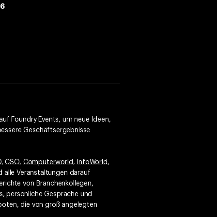
26
 auf Foundry Events, um neue Ideen,
 bessere Geschäftsergebnisse
O
,
CSO
,
Computerworld
,
InfoWorld
,
nd alle Veranstaltungen darauf
erichte von Branchenkollegen,
s, persönliche Gespräche und
boten, die von groß angelegten