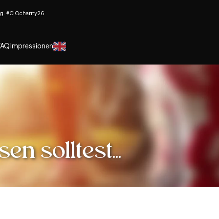
g: #CIOcharity26
FAQ
Impressionen
n solltest...