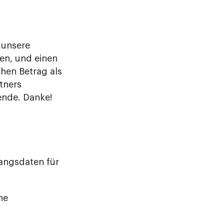
 unsere
en, und einen
chen Betrag als
tners
ende. Danke!
angsdaten für
ne